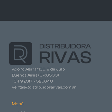
Adolfo Alsina 1150, 9 de Julio
Buenos Aires (CP: 6500)
+54 9 2317 – 526640
ventas@distribuidorarivas.com.ar
Menú